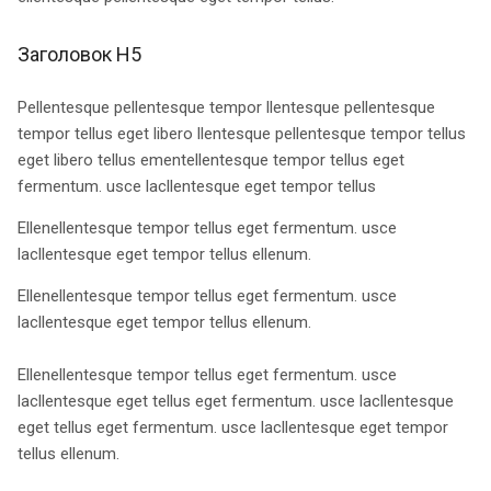
Заголовок H5
Pellentesque pellentesque tempor llentesque pellentesque
tempor tellus eget libero llentesque pellentesque tempor tellus
eget libero tellus ementellentesque tempor tellus eget
fermentum. usce lacllentesque eget tempor tellus
Ellenellentesque tempor tellus eget fermentum. usce
lacllentesque eget tempor tellus ellenum.
Ellenellentesque tempor tellus eget fermentum. usce
lacllentesque eget tempor tellus ellenum.
Ellenellentesque tempor tellus eget fermentum. usce
lacllentesque eget tellus eget fermentum. usce lacllentesque
eget tellus eget fermentum. usce lacllentesque eget tempor
tellus ellenum.