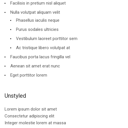
Facilisis in pretium nisl aliquet
Nulla volutpat aliquam velit
Phasellus iaculis neque
Purus sodales ultricies
Vestibulum laoreet porttitor sem
Ac tristique libero volutpat at
Faucibus porta lacus fringilla vel
Aenean sit amet erat nunc
Eget porttitor lorem
Unstyled
Lorem ipsum dolor sit amet
Consectetur adipiscing elit
Integer molestie lorem at massa