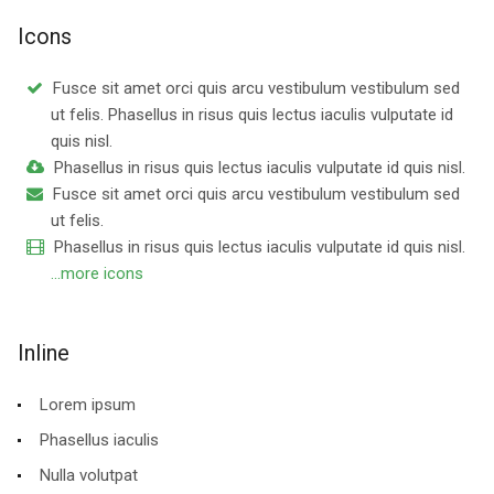
Icons
Fusce sit amet orci quis arcu vestibulum vestibulum sed
ut felis. Phasellus in risus quis lectus iaculis vulputate id
quis nisl.
Phasellus in risus quis lectus iaculis vulputate id quis nisl.
Fusce sit amet orci quis arcu vestibulum vestibulum sed
ut felis.
Phasellus in risus quis lectus iaculis vulputate id quis nisl.
...more icons
Inline
Lorem ipsum
Phasellus iaculis
Nulla volutpat