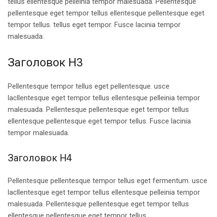
tellus ellentesque pelleinia tempor malesuada. Pellentesque
pellentesque eget tempor tellus ellentesque pellentesque eget
tempor tellus. tellus eget tempor. Fusce lacinia tempor
malesuada.
Заголовок H3
Pellentesque tempor tellus eget pellentesque. usce
lacllentesque eget tempor tellus ellentesque pelleinia tempor
malesuada. Pellentesque pellentesque eget tempor tellus
ellentesque pellentesque eget tempor tellus. Fusce lacinia
tempor malesuada.
Заголовок H4
Pellentesque pellentesque tempor tellus eget fermentum. usce
lacllentesque eget tempor tellus ellentesque pelleinia tempor
malesuada. Pellentesque pellentesque eget tempor tellus
ellentesque pellentesque eget tempor tellus.