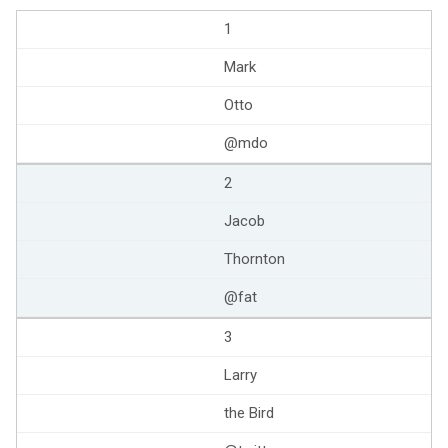
1
Mark
Otto
@mdo
2
Jacob
Thornton
@fat
3
Larry
the Bird