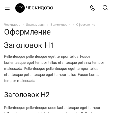
Ческидово
Информация
Возможности
Оформление
Оформление
Заголовок H1
Pellentesque pellentesque eget tempor tellus. Fusce
lacllentesque eget tempor tellus ellentesque pelleinia tempor
malesuada. Pellentesque pellentesque eget tempor tellus
ellentesque pellentesque eget tempor tellus. Fusce lacinia
tempor malesuada.
Заголовок H2
Pellentesque pellentesque usce lacllentesque eget tempor