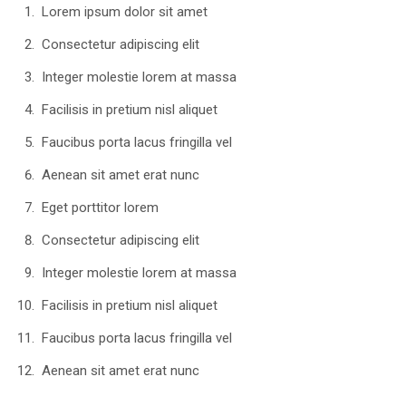
Lorem ipsum dolor sit amet
Consectetur adipiscing elit
Integer molestie lorem at massa
Facilisis in pretium nisl aliquet
Faucibus porta lacus fringilla vel
Aenean sit amet erat nunc
Eget porttitor lorem
Consectetur adipiscing elit
Integer molestie lorem at massa
Facilisis in pretium nisl aliquet
Faucibus porta lacus fringilla vel
Aenean sit amet erat nunc