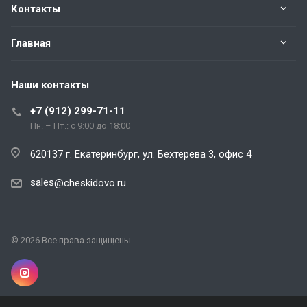
Контакты
Главная
Наши контакты
+7 (912) 299-71-11
Пн. – Пт.: с 9:00 до 18:00
620137 г. Екатеринбург, ул. Бехтерева 3, офис 4
sales
@cheskidovo.ru
© 2026 Все права защищены.