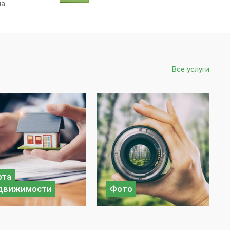
на
Все услуги
рта
движимости
Фото