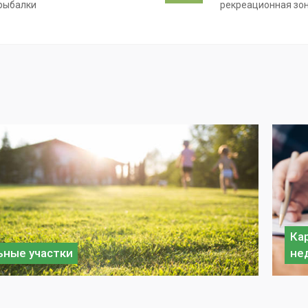
рыбалки
рекреационная зо
Ка
ные участки
не