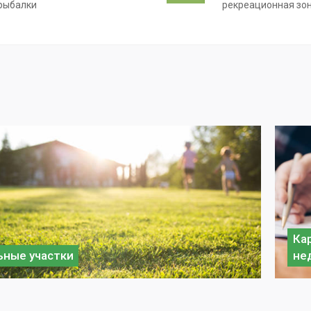
рыбалки
рекреационная зо
Ка
ные участки
не