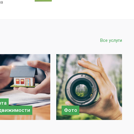
на
Все услуги
рта
движимости
Фото